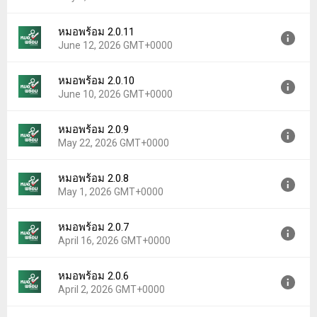
Uploaded:
July 14, 2026 at 4:18AM GMT+0000
File size:
24.59 MB
หมอพร้อม 2.0.11
Version:
2.1.0
Downloads:
0
June 12, 2026 GMT+0000
Uploaded:
July 2, 2026 at 3:07AM GMT+0000
File size:
24.58 MB
หมอพร้อม 2.0.10
Version:
2.0.11
Downloads:
7
June 10, 2026 GMT+0000
Uploaded:
June 12, 2026 at 7:24AM GMT+0000
File size:
24.50 MB
หมอพร้อม 2.0.9
Version:
2.0.10
Downloads:
5
May 22, 2026 GMT+0000
Uploaded:
June 10, 2026 at 11:04AM GMT+0000
File size:
24.50 MB
หมอพร้อม 2.0.8
Version:
2.0.9
Downloads:
2
May 1, 2026 GMT+0000
Uploaded:
May 22, 2026 at 6:35AM GMT+0000
File size:
24.35 MB
หมอพร้อม 2.0.7
Version:
2.0.8
Downloads:
6
April 16, 2026 GMT+0000
Uploaded:
May 1, 2026 at 4:07AM GMT+0000
File size:
24.20 MB
หมอพร้อม 2.0.6
Version:
2.0.7
Downloads:
1
April 2, 2026 GMT+0000
Uploaded:
April 16, 2026 at 9:34AM GMT+0000
File size:
24.19 MB