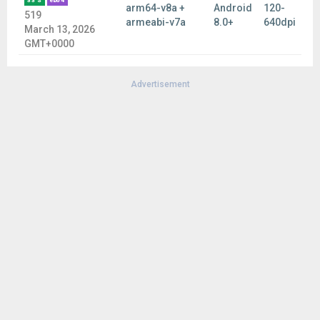
33 S
eb64
arm64-v8a +
Android
120-
519
armeabi-v7a
8.0+
640dpi
March 13, 2026
GMT+0000
Advertisement