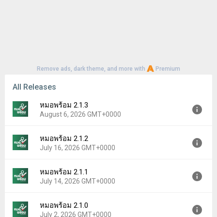
Remove ads, dark theme, and more with
Premium
All Releases
หมอพร้อม 2.1.3
August 6, 2026 GMT+0000
หมอพร้อม 2.1.2
Version:
2.1.3
July 16, 2026 GMT+0000
Uploaded:
August 6, 2026 at 4:08PM GMT+0000
File size:
24.82 MB
หมอพร้อม 2.1.1
Version:
2.1.2
Downloads:
0
July 14, 2026 GMT+0000
Uploaded:
July 16, 2026 at 3:44AM GMT+0000
File size:
24.80 MB
หมอพร้อม 2.1.0
Version:
2.1.1
Downloads:
0
July 2, 2026 GMT+0000