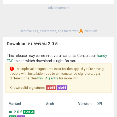
Advertisement
Remove ads, dark theme, and more with
Premium
Download หมอพร้อม 2.0.5
This release may come in several variants. Consult our
handy
FAQ
to see which download is right for you.
Multiple valid signatures exist for this app. If you're having
trouble with installation due to a mismatched signature, try a
different one. See
this FAQ entry
for more info.
Known valid signatures:
.
ad68
eb64
Variant
Arch
Version
DPI
2.0.5
BUNDLE