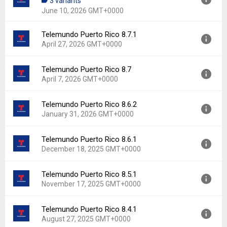
3 variants
Uploaded:
June 12, 2026 at 1:36AM GMT+0000
June 10, 2026 GMT+0000
File size:
51.73 MB
Downloads:
42
Telemundo Puerto Rico 8.7.1
Version:
8.8
April 27, 2026 GMT+0000
Uploaded:
June 10, 2026 at 4:24PM GMT+0000
File size:
51.74 MB
Telemundo Puerto Rico 8.7
Version:
8.7.1
Downloads:
3
April 7, 2026 GMT+0000
Uploaded:
April 27, 2026 at 9:21PM GMT+0000
File size:
49.36 MB
Telemundo Puerto Rico 8.6.2
Version:
8.7
Downloads:
8
January 31, 2026 GMT+0000
Uploaded:
April 7, 2026 at 2:34PM GMT+0000
File size:
49.36 MB
Telemundo Puerto Rico 8.6.1
Version:
8.6.2
Downloads:
5
December 18, 2025 GMT+0000
Uploaded:
January 31, 2026 at 3:36PM GMT+0000
File size:
87.45 MB
Telemundo Puerto Rico 8.5.1
Version:
8.6.1
Downloads:
12
November 17, 2025 GMT+0000
Uploaded:
December 18, 2025 at 3:24PM GMT+0000
File size:
87.45 MB
Telemundo Puerto Rico 8.4.1
Version:
8.5.1
Downloads:
3
August 27, 2025 GMT+0000
Uploaded:
November 17, 2025 at 5:54PM GMT+0000