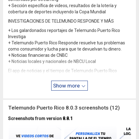
+ Sección específica de videos, resultados de la lotería y
cobertura de deportes incluyendo la Copa Mundial
INVESTIGACIONES DE TELEMUNDO RESPONDE Y MÁS
+ Los galardonados reportajes de Telemundo Puerto Rico
Investiga
+ Telemundo Puerto Rico Responde resuelve tus problemas
como consumidor y lucha para que te devuelvan tu dinero.
+ Noticias financieras de CNBC
+ Noticias locales y nacionales de NBCU Local
El app de noticias y el tiempo de Telemundo Puerto Rico
incluye un software de medición patentada de Nielsen que te
permitirá contribuir en estudios de mercado, como los TV
Show more
Ratings de Nielsen. Por favor visita
www.nielsen.com/digitalpri
vacy
para más información.
Sus opciones de privacidad:
www.nbcuniversal.com/privacy/no
Telemundo Puerto Rico 8.0.3 screenshots (12)
trtoo-spanish?brandA=Owned_Stations&intake=Telemundo_
Puerto_Rico
Screenshots from version
8.8.1
Aviso de California:
www.nbcuniversal.com/privacy-policy/avis
o-de-california?intake=Telemundo_Puerto_Rico