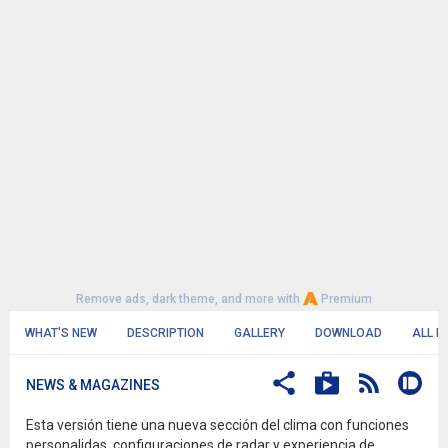
Remove ads, dark theme, and more with
Premium
WHAT'S NEW
DESCRIPTION
GALLERY
DOWNLOAD
ALL R
NEWS & MAGAZINES
Esta versión tiene una nueva sección del clima con funciones
personalidas, configuraciones de radar y experiencia de