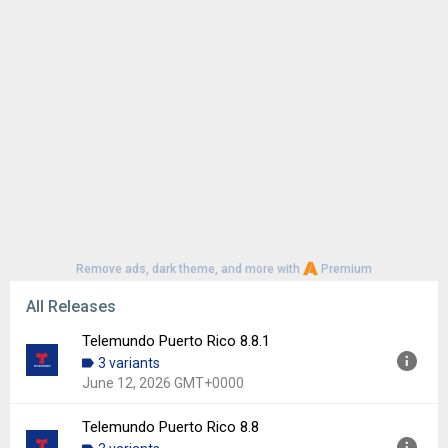
Remove ads, dark theme, and more with
Premium
All Releases
Telemundo Puerto Rico 8.8.1
3 variants
June 12, 2026 GMT+0000
Telemundo Puerto Rico 8.8
Version:
8.8.1