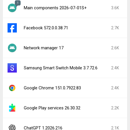
1
Main components 2026-07-01S+
3.6K
Facebook 572.0.0.38.71
2.7K
Network manager 17
2.6K
Samsung Smart Switch Mobile 3.7.72.6
2.4K
Google Chrome 151.0.7922.83
2.4K
Google Play services 26.30.32
2.2K
ChatGPT 1.2026.216
2.1K