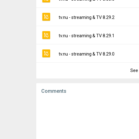
Downloads:
2
Uploaded:
March 12, 2026 at 11:47AM GMT
File size:
14.37 MB
Version:
8.30.0
tv.nu - streaming & TV 8.29.2
Downloads:
3
Uploaded:
March 3, 2026 at 10:45AM GMT+
File size:
14.24 MB
Version:
8.29.2
tv.nu - streaming & TV 8.29.1
Downloads:
7
Uploaded:
February 26, 2026 at 11:44AM G
File size:
14.36 MB
Version:
8.29.1
tv.nu - streaming & TV 8.29.0
Downloads:
3
Uploaded:
February 26, 2026 at 8:31AM GM
File size:
14.35 MB
See 
Version:
8.29.0
Downloads:
4
Uploaded:
February 20, 2026 at 12:15PM G
File size:
14.35 MB
Comments
Downloads:
12