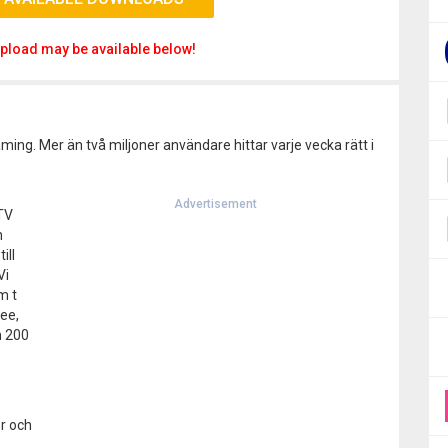
pload may be available below!
aming. Mer än två miljoner användare hittar varje vecka rätt i
Advertisement
 TV
n
ill
Vi
m t
ree,
n 200
or och