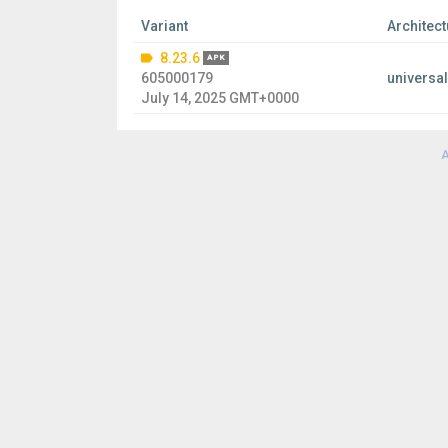
Variant
Architect
8.23.6
APK
605000179
universal
July 14, 2025 GMT+0000
A