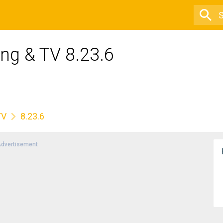
ing & TV 8.23.6
TV
8.23.6
dvertisement