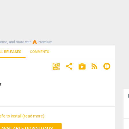
heme, and more with
Premium
LL RELEASES
COMMENTS
r
afe to install (read more)
 AVAILABLE DOWNLOADS