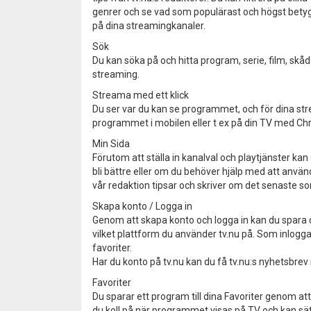
genrer och se vad som populärast och högst bety
på dina streamingkanaler.
Sök
Du kan söka på och hitta program, serie, film, skåd
streaming.
Streama med ett klick
Du ser var du kan se programmet, och för dina str
programmet i mobilen eller t ex på din TV med Chr
Min Sida
Förutom att ställa in kanalval och playtjänster ka
bli bättre eller om du behöver hjälp med att använd
vår redaktion tipsar och skriver om det senaste s
Skapa konto / Logga in
Genom att skapa konto och logga in kan du spara 
vilket plattform du använder tv.nu på. Som inlo
favoriter.
Har du konto på tv.nu kan du få tv.nu:s nyhetsbre
Favoriter
Du sparar ett program till dina Favoriter genom at
du koll på när programmet visas på TV och kan s