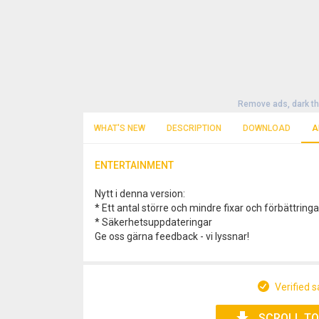
Remove ads, dark t
WHAT'S NEW
DESCRIPTION
DOWNLOAD
A
ENTERTAINMENT
Nytt i denna version:
* Ett antal större och mindre fixar och förbättringa
* Säkerhetsuppdateringar
Ge oss gärna feedback - vi lyssnar!
Verified s
SCROLL TO