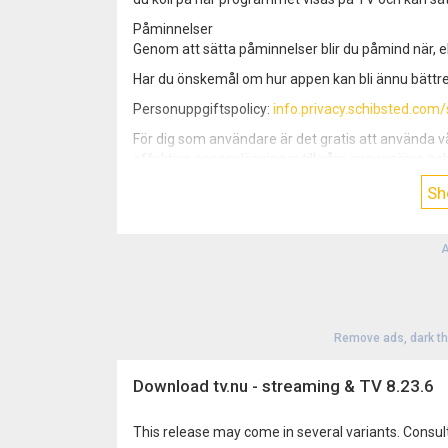
Påminnelser
Genom att sätta påminnelser blir du påmind när, el
Har du önskemål om hur appen kan bli ännu bättre
Personuppgiftspolicy:
info.privacy.schibsted.com
För dig som användare är det gratis att använda vå
effektiva annonslösningar till våra annonsörer, o
streamingtjänster och ta betalt av dem varje gång du
Sh
användare i fokus och visa upp alla alternativ som 
A
Remove ads, dark t
Download tv.nu - streaming & TV 8.23.6
This release may come in several variants. Consul