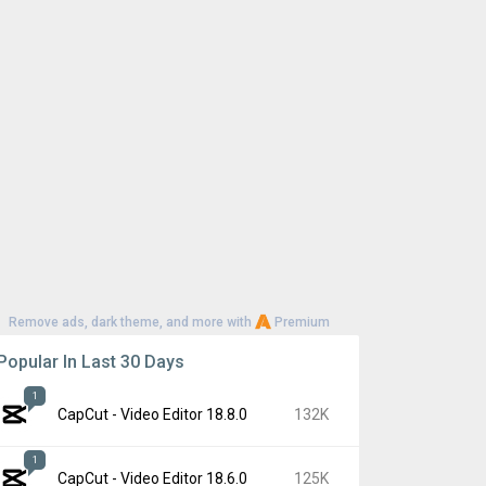
Remove ads, dark theme, and more with
Premium
Popular In Last 30 Days
1
CapCut - Video Editor 18.8.0
132K
1
CapCut - Video Editor 18.6.0
125K