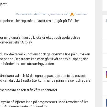
gsatt
Remove ads, dark theme, and more with
Premium
espelare eller regissör oavsett om det går på TV eller
eamingkanaler kan du klicka direkt ut och spela och se
omecast eller Airplay.
n du kontakta vår kundtjänst och ge grymma tips på hur vi kan
a appen. Dessutom kan man gå till vår sajt tv.nu tipsar, där
om händer i tv- och streamingvärlden.
dina kanalval och få din egna anpassade startsida oavsett
ggad kan du också sätta återkommande påminnelser och spara
v med bästa tipsen från våra redaktörer
t trycka på hjärtat inne på programmet. Med favoriter håller
ätta återkommande påminnelser.