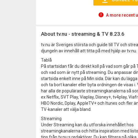
A more recent u
About tv.nu - streaming & TV 8.23.6
tv.nu är Sveriges största och guide till TV och stre
djungeln av innehåll att titta på med hjälp av tv.nu.
Tablå
På startsidan får du direkt koll på vad som går på
och vad som är nytt på streaming. Du anpassar di
startsida enkelt inne på Min sida. Där kan du lägga t
och ta bort kanaler eller byta ordningen de visas i. 
har alla de populäraste streamingkanalerna så so
ex Netflix, SVT Play, Viaplay, Disney+, tv4play, Viaf
HBO Nordic, Dplay, AppleTV+ och Itunes och fler ä
TV-kanaler att välja bland.
Streaming
Under Streaming kan du utforska innehållet hos
streamingkanalerna och hitta inspiration med list
tips från tv.nu:s redaktörer. Du kan filtrera på olika