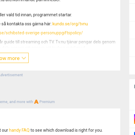
ler vald tid innan, programmet startar.
 så kontakta oss gärna här:
kundo.se/org/tvnu
/se/schibsted-sverige-personuppgiftspolicy/
r guide till streaming och TV. Tv.nu tjänar pengar dels genom
ch dels genom att genom att teckna avtal med
 klickar dig fram till dem. Oavsett vill vi alltid ha dig som
ow more
finns att se programmet för att guida dig rätt.
dvertisement
heme, and more with
Premium
t our
handy FAQ
to see which download is right for you.