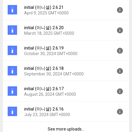
File size:
94.90 MB
initial (이니셜) 2.6.21
Version:
2.7.0
Downloads:
4
April 9, 2025 GMT+0000
Uploaded:
April 28, 2025 at 2:10AM GMT+0000
File size:
94.91 MB
initial (이니셜) 2.6.20
Version:
2.6.21
Downloads:
5
March 18, 2025 GMT+0000
Uploaded:
April 9, 2025 at 2:11AM GMT+0000
File size:
94.89 MB
initial (이니셜) 2.6.19
Version:
2.6.20
Downloads:
5
October 30, 2024 GMT+0000
Uploaded:
March 18, 2025 at 2:59AM GMT+0000
File size:
94.89 MB
initial (이니셜) 2.6.18
Version:
2.6.19
Downloads:
4
September 30, 2024 GMT+0000
Uploaded:
October 30, 2024 at 2:09AM GMT+0000
File size:
94.75 MB
initial (이니셜) 2.6.17
Version:
2.6.18
Downloads:
5
August 26, 2024 GMT+0000
Uploaded:
September 30, 2024 at 1:58AM GMT+0000
File size:
94.78 MB
initial (이니셜) 2.6.16
Version:
2.6.17
Downloads:
5
July 23, 2024 GMT+0000
Uploaded:
August 26, 2024 at 6:22AM GMT+0000
File size:
94.70 MB
See more uploads...
Version:
2.6.16
Downloads:
10