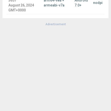
3657
arm64-v8a +
Android
nodpi
August 26, 2024
armeabi-v7a
7.0+
GMT+0000
Advertisement