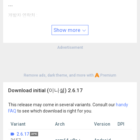
---
개발자 연락처 :
+8215990011
Show more
----
개발자 연락처 :
+8215990011
Advertisement
Remove ads, dark theme, and more with
Premium
Download initial (이니셜) 2.6.17
This release may come in several variants. Consult our
handy
FAQ
to see which download is right for you.
Variant
Arch
Version
DPI
2.6.17
APK