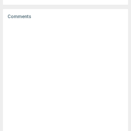
Uploaded:
July 23, 2024 at 1:40AM GMT+0000
File size:
86.89 MB
Comments
Downloads:
2