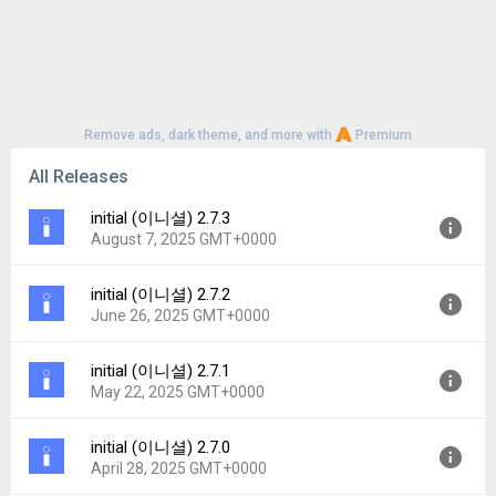
Remove ads, dark theme, and more with
Premium
All Releases
initial (이니셜) 2.7.3
August 7, 2025 GMT+0000
initial (이니셜) 2.7.2
Version:
2.7.3
June 26, 2025 GMT+0000
Uploaded:
August 7, 2025 at 1:14AM GMT+0000
File size:
94.91 MB
initial (이니셜) 2.7.1
Version:
2.7.2
Downloads:
11
May 22, 2025 GMT+0000
Uploaded:
June 26, 2025 at 1:21AM GMT+0000
File size:
94.90 MB
initial (이니셜) 2.7.0
Version:
2.7.1
Downloads:
2
April 28, 2025 GMT+0000
Uploaded:
May 22, 2025 at 7:04AM GMT+0000