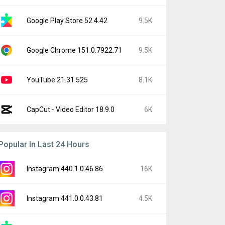
Google Play Store 52.4.42
9.5K
Google Chrome 151.0.7922.71
9.5K
YouTube 21.31.525
8.1K
CapCut - Video Editor 18.9.0
6K
Popular In Last 24 Hours
Instagram 440.1.0.46.86
16K
Instagram 441.0.0.43.81
4.5K