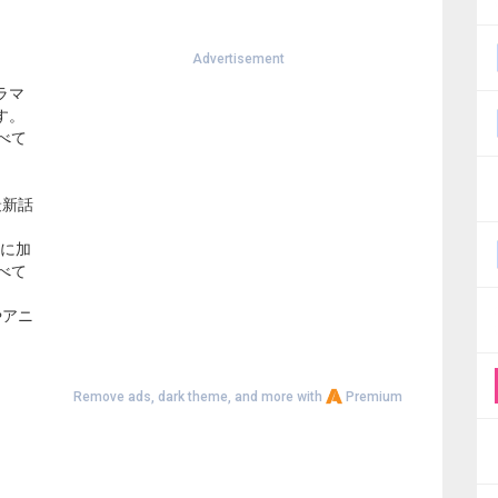
Advertisement
ラマ
す。
べて
最新話
品に加
べて
やアニ
Remove ads, dark theme, and more with
Premium