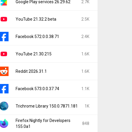
Google Play services 26.29.62
2.7K
YouTube 21.32.2 beta
2.5K
Facebook 572.0.0.38.71
2.4K
YouTube 21.30.215
1.6K
Reddit 2026.31.1
1.6K
Facebook 573.0.0.37.74
1.1K
Trichrome Library 150.0.7871.181
1K
Firefox Nightly for Developers
848
155.0a1