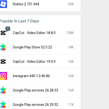
Roblox 2.731.944
42K
Popular In Last 7 Days
1
CapCut - Video Editor 18.8.0
138K
Google Play Store 52.5.22
18K
CapCut - Video Editor 19.0.0
16K
Instagram 440.1.0.46.86
16K
Google Play services 26.28.33
16K
Google Play services 26.29.32
11K