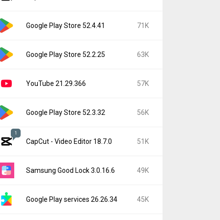
Google Play Store 52.4.41
71K
Google Play Store 52.2.25
63K
YouTube 21.29.366
57K
Google Play Store 52.3.32
56K
1
CapCut - Video Editor 18.7.0
51K
Samsung Good Lock 3.0.16.6
49K
Google Play services 26.26.34
45K