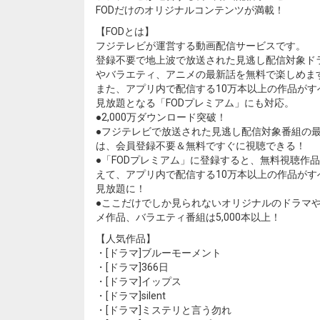
FODだけのオリジナルコンテンツが満載！
【FODとは】
フジテレビが運営する動画配信サービスです。
登録不要で地上波で放送された見逃し配信対象ド
やバラエティ、アニメの最新話を無料で楽しめま
また、アプリ内で配信する10万本以上の作品がす
見放題となる「FODプレミアム」にも対応。
●2,000万ダウンロード突破！
●フジテレビで放送された見逃し配信対象番組の
は、会員登録不要＆無料ですぐに視聴できる！
●「FODプレミアム」に登録すると、無料視聴作
えて、アプリ内で配信する10万本以上の作品がす
見放題に！
●ここだけでしか見られないオリジナルのドラマ
メ作品、バラエティ番組は5,000本以上！
【人気作品】
・[ドラマ]ブルーモーメント
・[ドラマ]366日
・[ドラマ]イップス
・[ドラマ]silent
・[ドラマ]ミステリと言う勿れ