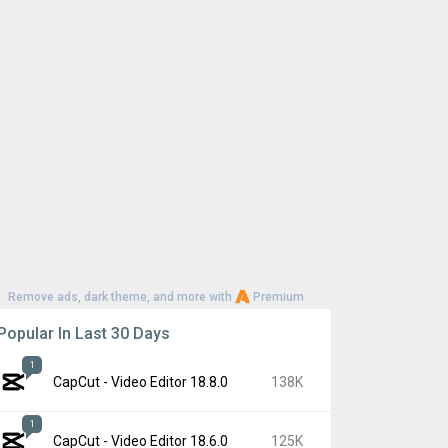
Remove ads, dark theme, and more with
Premium
Popular In Last 30 Days
1
CapCut - Video Editor 18.8.0
138K
1
CapCut - Video Editor 18.6.0
125K