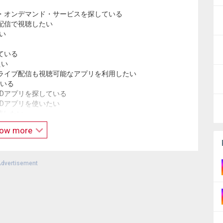
・オンデマンド・サービスを探している
配信で視聴したい
い
ている
たい
ライブ配信も視聴可能なアプリを利用したい
ている
Dアプリを探している
Dアプリを使いたい
聴したい
プリを探している
ow more
を視聴したい
新話だけでなく、1話から何度も見返したい
dvertisement
韓国ドラマも見放題で楽しみたい
でなく過去の動画も含めて見放題で視聴したい
したテレビ動画を、制限なくいつでも視聴したい
画を見放題で楽しみたい
人気の韓国ドラマも視聴したい
過去作品配信を使ってテレビ番組やドラマ・アニメを視聴した