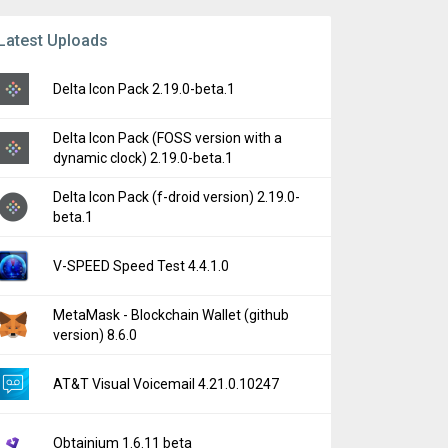
Latest Uploads
Delta Icon Pack 2.19.0-beta.1
Delta Icon Pack (FOSS version with a
dynamic clock) 2.19.0-beta.1
Delta Icon Pack (f-droid version) 2.19.0-
beta.1
V-SPEED Speed Test 4.4.1.0
MetaMask - Blockchain Wallet (github
version) 8.6.0
AT&T Visual Voicemail 4.21.0.10247
Obtainium 1.6.11 beta