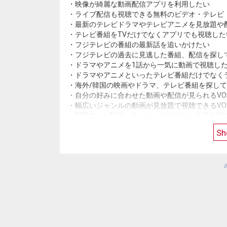
・映像が綺麗な動画配信アプリを利用したい
・ライブ配信も視聴できる無料のビデオ・テレビ
・最新のテレビドラマやテレビアニメを見放題や
・テレビ番組をTVだけでなくアプリでも視聴した
・フジテレビの番組の最新話を追いかけたい
・フジテレビの過去に見逃した番組、配信を探し
・ドラマやアニメを1話から一気に動画で視聴し
・ドラマやアニメといったテレビ番組だけでなく
・海外/韓国の映画やドラマ、テレビ番組を探し
・自分の好みに合わせた動画や配信が見られるVO
・幅広いジャンルの動画が見放題で視聴できるVO
・FODでしか配信していないオリジナル作品を視
・空いている時間に動画や配信が見られるVODア
Sh
・フジテレビのバラエティ番組で気になった動画
【プレミアム会員はこんな方におすすめ！】
・TVドラマやTVアニメといったテレビ番組は最
A
・日本のドラマや番組だけでなく、海外ドラマや
・お気に入りのテレビ番組を、無料の最新話だけ
・TVドラマやTVアニメ、バラエティ番組の見逃
・邦画や洋画、アニメ映画など、国内・海外の映
・昔TVで放送された、往年の韓流ドラマや最近
・TVの放送時間に関係なく、見逃し動画配信や