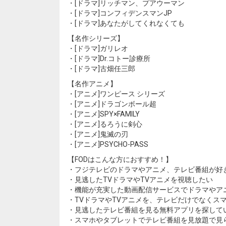
・[ドラマ]リッチマン、プアウーマン
・[ドラマ]コンフィデンスマンJP
・[ドラマ]あなたがしてくれなくても
【名作シリーズ】
・[ドラマ]ガリレオ
・[ドラマ]Dr.コトー診療所
・[ドラマ]古畑任三郎
【名作アニメ】
・[アニメ]ワンピース シリーズ
・[アニメ]ドラゴンボール超
・[アニメ]SPY×FAMILY
・[アニメ]るろうに剣心
・[アニメ]鬼滅の刃
・[アニメ]PSYCHO-PASS
【FODはこんな方におすすめ！】
・フジテレビのドラマやアニメ、テレビ番組が好
・見逃したTVドラマやTVアニメを視聴したい
・機能が充実した動画配信サービスでドラマやア
・TVドラマやTVアニメを、テレビだけでなくス
・見逃したテレビ番組を見る無料アプリを探して
・スマホやタブレットでテレビ番組を見放題で見