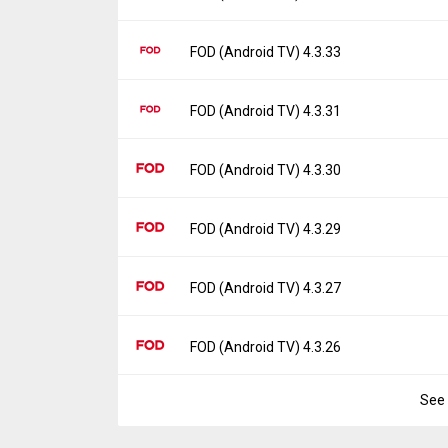
Downloads:
49
Uploaded:
February 8, 2024 at 3:49AM GMT
File size:
32.44 MB
Version:
4.3.35
FOD (Android TV) 4.3.33
Downloads:
35
Uploaded:
December 25, 2023 at 3:13AM G
File size:
32.40 MB
Version:
4.3.33
FOD (Android TV) 4.3.31
Downloads:
73
Uploaded:
October 30, 2023 at 3:20AM GMT
File size:
29.13 MB
Version:
4.3.31
FOD (Android TV) 4.3.30
Downloads:
34
Uploaded:
October 20, 2023 at 3:52AM GMT
File size:
29.13 MB
Version:
4.3.30
FOD (Android TV) 4.3.29
Downloads:
19
Uploaded:
October 2, 2023 at 3:42AM GMT+
File size:
29.13 MB
Version:
4.3.29
FOD (Android TV) 4.3.27
Downloads:
20
Uploaded:
September 19, 2023 at 4:03AM 
File size:
29.12 MB
Version:
4.3.27
FOD (Android TV) 4.3.26
Downloads:
21
Uploaded:
August 1, 2023 at 7:38AM GMT+
File size:
28.50 MB
See 
Version:
4.3.26
Downloads:
66
Uploaded:
July 25, 2023 at 4:01AM GMT+00