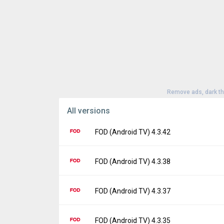
い
・オリジナルの動画配信コンテンツが楽しめる動
・無料で楽しめる作品では満足できず、幅広いジ
・アニメ映画が大好き！見放題に登録して、新海
利用規約
fod.fujitv.co.jp/s/policy/terms/
プライバシーポリシー
fod.fujitv.co.jp/s/policy/privacy/
Remove ads, dark t
All versions
FOD (Android TV) 4.3.42
Version:
4.3.42
FOD (Android TV) 4.3.38
Uploaded:
June 10, 2024 at 3:33AM GMT+0
File size:
32.53 MB
Version:
4.3.38
FOD (Android TV) 4.3.37
Downloads:
238
Uploaded:
April 4, 2024 at 3:18AM GMT+000
File size:
32.44 MB
Version:
4.3.37
FOD (Android TV) 4.3.35