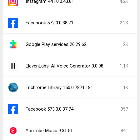
Instagram 441.0.0.43.81
4.2K
Facebook 572.0.0.38.71
2.2K
Google Play services 26.29.62
2K
ElevenLabs: AI Voice Generator 0.0.98
1.1K
Trichrome Library 150.0.7871.181
1K
Facebook 573.0.0.37.74
957
YouTube Music 9.31.51
841