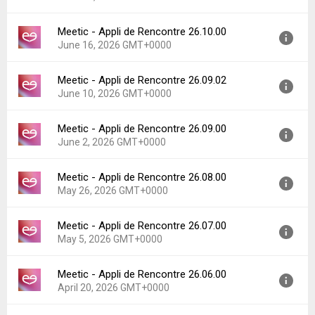
Uploaded:
July 8, 2026 at 1:55PM GMT+0000
File size:
97.71 MB
Meetic - Appli de Rencontre 26.10.00
Version:
26.10.01
Downloads:
14
June 16, 2026 GMT+0000
Uploaded:
June 25, 2026 at 5:59PM GMT+0000
File size:
97.62 MB
Meetic - Appli de Rencontre 26.09.02
Version:
26.10.00
Downloads:
13
June 10, 2026 GMT+0000
Uploaded:
June 16, 2026 at 4:11PM GMT+0000
File size:
97.62 MB
Meetic - Appli de Rencontre 26.09.00
Version:
26.09.02
Downloads:
9
June 2, 2026 GMT+0000
Uploaded:
June 10, 2026 at 1:41PM GMT+0000
File size:
95.27 MB
Meetic - Appli de Rencontre 26.08.00
Version:
26.09.00
Downloads:
6
May 26, 2026 GMT+0000
Uploaded:
June 2, 2026 at 2:58PM GMT+0000
File size:
94.98 MB
Meetic - Appli de Rencontre 26.07.00
Version:
26.08.00
Downloads:
17
May 5, 2026 GMT+0000
Uploaded:
May 26, 2026 at 4:14PM GMT+0000
File size:
94.89 MB
Meetic - Appli de Rencontre 26.06.00
Version:
26.07.00
Downloads:
12
April 20, 2026 GMT+0000
Uploaded:
May 5, 2026 at 9:48PM GMT+0000
File size:
94.40 MB