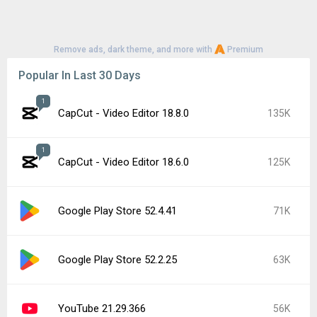
Remove ads, dark theme, and more with
Premium
Popular In Last 30 Days
1
CapCut - Video Editor 18.8.0
135K
1
CapCut - Video Editor 18.6.0
125K
Google Play Store 52.4.41
71K
Google Play Store 52.2.25
63K
YouTube 21.29.366
56K