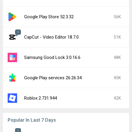
Google Play Store 52.3.32
56K
1
CapCut - Video Editor 18.7.0
51K
Samsung Good Lock 3.0.16.6
48K
Google Play services 26.26.34
45K
Roblox 2.731.944
42K
Popular In Last 7 Days
1