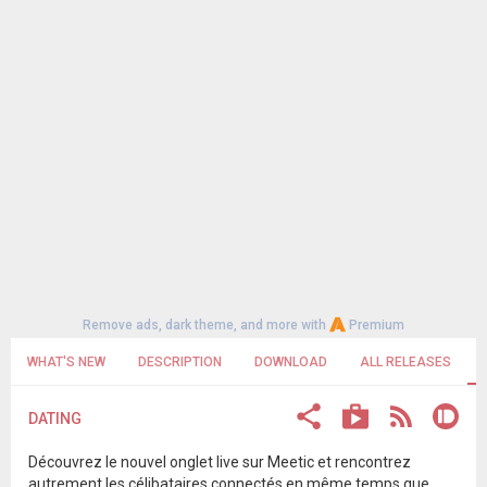
Remove ads, dark theme, and more with
Premium
WHAT'S NEW
DESCRIPTION
DOWNLOAD
ALL RELEASES
DATING
Découvrez le nouvel onglet live sur Meetic et rencontrez
autrement les célibataires connectés en même temps que