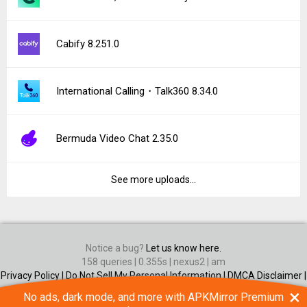
Cabify 8.251.0
International Calling・Talk360 8.34.0
Bermuda Video Chat 2.35.0
See more uploads...
Notice a bug?
Let us know here.
158 queries | 0.355s | nexus2 | am
Privacy Policy |
Do Not Sell My Personal Information |
DMCA Disclaimer |
Contact Us
×
No ads, dark mode, and more with APKMirror Premium
Android is a trademark of Google Inc