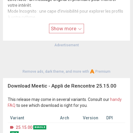
votre intérêt.
Mode Incognito : une cape d’invisibilité pour explorer les profils
à votre rythme.
Envie de profiter d’avantages supplémentaires ? Souscrivez à
Show more
l’un de nos Pass !
💼Essentiel :
Advertisement
Explorez les profils en illimité
Revenez sur les profils précédents
Accédez à votre liste de Likes
Lisez toutes vos invitations reçues
Remove ads, dark theme, and more with
Premium
👑Premium :
Explorez les profils en illimité
Download Meetic - Appli de Rencontre 25.15.00
Revenez sur les profils précédents
Accédez à votre liste de Likes
Lisez toutes vos invitations reçues
This release may come in several variants. Consult our
handy
Envoyez des messages en illimité
FAQ
to see which download is right for you.
Accédez à votre liste de Visites
Débloquez les filtres avancés de la recherche
Variant
Arch
Version
DPI
Inclus : 3 Love notes par semaine
25.15.00
BUNDLE
Téléchargez Meetic aujourd’hui et laissez votre cœur prendre