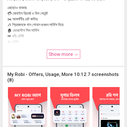
এছাড়াও থাকছে
💳 মোবাইল রিচার্জ ও বিল পেমেন্ট
✂️ আকর্ষণীয় রেট কাটার
🎶 প্রিয়জনকে গান শোনান গুনগুন সার্ভিস দিয়ে
🏚️ ডোরস্টেপ সিম সার্ভিস
👑 রবি এলিট
✈️ রোমিং
💬 গ্রাহক সেবা
Show more
তাই দেরি না করে এখনই ডাউনলোড করুন মাই রবি অ্যাপ! 😊
My Robi - Offers, Usage, More 10.12.7 screenshots
(8)