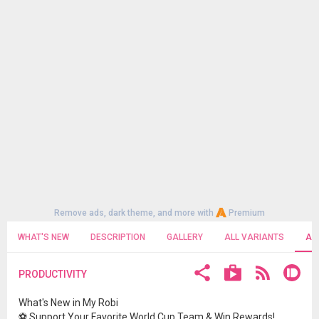
Remove ads, dark theme, and more with
Premium
WHAT'S NEW
DESCRIPTION
GALLERY
ALL VARIANTS
AL
PRODUCTIVITY
What's New in My Robi
⚽ Support Your Favorite World Cup Team & Win Rewards!