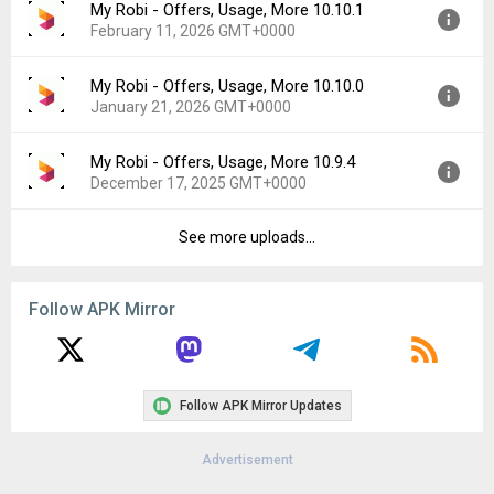
My Robi - Offers, Usage, More 10.10.1
Version:
10.10.2
Downloads:
22
February 11, 2026 GMT+0000
Uploaded:
March 2, 2026 at 5:37AM GMT+0000
File size:
59.60 MB
My Robi - Offers, Usage, More 10.10.0
Version:
10.10.1
Downloads:
8
January 21, 2026 GMT+0000
Uploaded:
February 11, 2026 at 2:23AM GMT+0000
File size:
59.20 MB
My Robi - Offers, Usage, More 10.9.4
Version:
10.10.0
Downloads:
15
December 17, 2025 GMT+0000
Uploaded:
January 21, 2026 at 10:22PM GMT+0000
File size:
54.53 MB
See more uploads...
Version:
10.9.4
Downloads:
21
Uploaded:
December 17, 2025 at 8:28PM GMT+0000
File size:
54.20 MB
Follow APK Mirror
Downloads:
23
Follow APK Mirror Updates
Advertisement