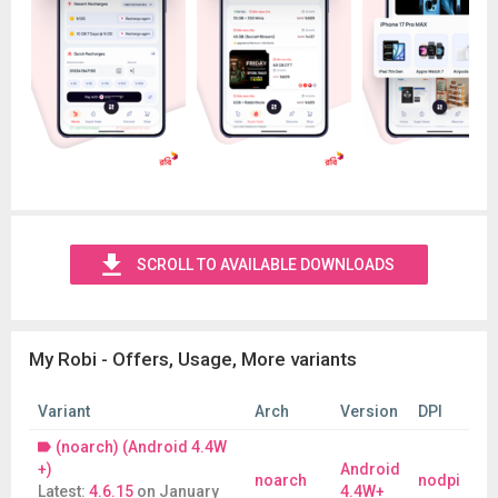
SCROLL TO AVAILABLE DOWNLOADS
My Robi - Offers, Usage, More variants
Variant
Arch
Version
DPI
(noarch) (Android 4.4W
+)
Android
noarch
nodpi
Latest:
4.6.15
on
January
4.4W+