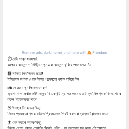
Remove ads, dark theme, and more with
Premium
⏱️ রেডি থাকুন সবসময়!
আপনার ব্যালেন্স ও হিস্ট্রি দেখুন এবং ব্যালেন্স ফুরিয়ে গেলে লোন নিন
🧮 সাজিয়ে নিন নিজের মতো!
ইজিপ্ল্যান অপশন থেকে নিজের পছন্দমতো প্যাক বানিয়ে নিন
👪 খেয়াল রাখুন প্রিয়জনদেরও!
অ্যাপ থেকে সর্বোচ্চ ৫টি সেকেন্ডারি একাউন্ট ম্যানেজ করুন ও মাই ফ্যামিলি প্যাক কিনে শেয়ার
করুন প্রিয়জনদের সাথে!
🎁 উপহার দিন দারুন কিছু!
নিজের পছন্দমতো প্যাক বানিয়ে প্রিয়জনদের গিফট করুন বা ব্যালেন্স ট্রান্সফার করুন
🏄 এক অ্যাপে অনেক কিছু!
নিউজ, গেমস, লাইভ স্পোর্টস, টিকেট, শপিং – যা প্রয়োজন সব আছে এই অ্যাপে!