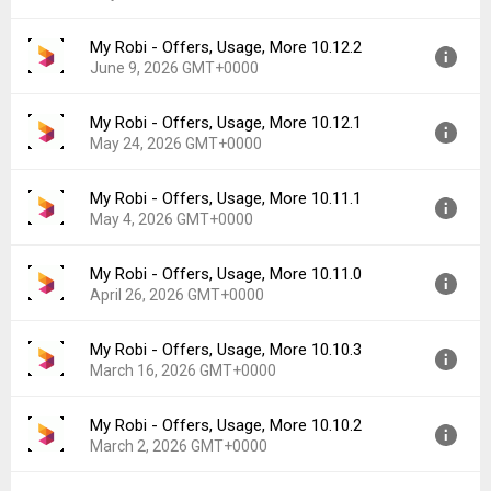
My Robi - Offers, Usage, More 10.12.2
Version:
10.12.7
June 9, 2026 GMT+0000
Uploaded:
July 8, 2026 at 3:15PM GMT+0000
File size:
65.64 MB
My Robi - Offers, Usage, More 10.12.1
Version:
10.12.2
Downloads:
26
May 24, 2026 GMT+0000
Uploaded:
June 9, 2026 at 5:25PM GMT+0000
File size:
61.00 MB
My Robi - Offers, Usage, More 10.11.1
Version:
10.12.1
Downloads:
25
May 4, 2026 GMT+0000
Uploaded:
May 24, 2026 at 7:11AM GMT+0000
File size:
59.80 MB
My Robi - Offers, Usage, More 10.11.0
Version:
10.11.1
Downloads:
22
April 26, 2026 GMT+0000
Uploaded:
May 4, 2026 at 4:53AM GMT+0000
File size:
59.87 MB
My Robi - Offers, Usage, More 10.10.3
Version:
10.11.0
Downloads:
16
March 16, 2026 GMT+0000
Uploaded:
April 26, 2026 at 4:07AM GMT+0000
File size:
59.87 MB
My Robi - Offers, Usage, More 10.10.2
Version:
10.10.3
Downloads:
12
March 2, 2026 GMT+0000
Uploaded:
March 16, 2026 at 6:27AM GMT+0000
File size:
59.62 MB