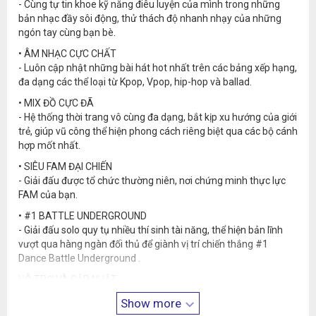
- Cùng tự tin khoe kỹ năng điêu luyện của mình trong những
bản nhạc đầy sôi động, thử thách độ nhanh nhạy của những
ngón tay cùng bạn bè.
• ÂM NHẠC CỰC CHẤT
- Luôn cập nhật những bài hát hot nhất trên các bảng xếp hạng,
đa dạng các thể loại từ Kpop, Vpop, hip-hop và ballad.
• MIX ĐỒ CỰC ĐÃ
- Hệ thống thời trang vô cùng đa dạng, bắt kịp xu hướng của giới
trẻ, giúp vũ công thể hiện phong cách riêng biệt qua các bộ cánh
hợp mốt nhất.
• SIÊU FAM ĐẠI CHIẾN
- Giải đấu được tổ chức thường niên, nơi chứng minh thực lực
FAM của bạn.
• #1 BATTLE UNDERGROUND
- Giải đấu solo quy tụ nhiều thí sinh tài năng, thể hiện bản lĩnh
vượt qua hàng ngàn đối thủ để giành vị trí chiến thắng #1
Dance Battle Underground .
HỖ TRỢ VÀ CẬP NHẬT
FANPAGE : facebook.com/am.teamobi
Show more
WEBSITE : avatarmusik.vn