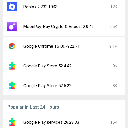
Roblox 2.732.1043
12K
MoonPay: Buy Crypto & Bitcoin 2.0.49
9.6K
Google Chrome 151.0.7922.71
9.1K
Google Play Store 52.4.42
9K
Google Play Store 52.5.22
8K
Popular In Last 24 Hours
Google Play services 26.28.33
15K