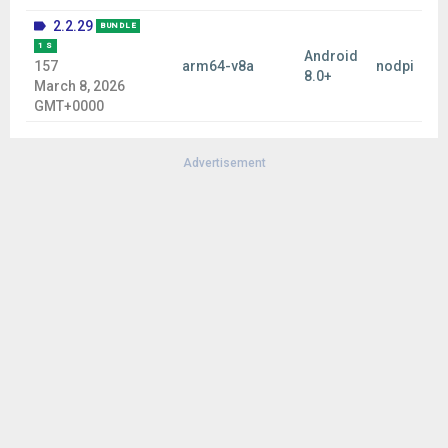
2.2.29
BUNDLE
1 S
Android
157
arm64-v8a
nodpi
8.0+
March 8, 2026
GMT+0000
Advertisement