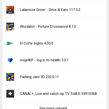
Lalamove Driver - Drive & Earn 117.5.2
Wordalot - Picture Crossword 8.1.0
El Corte Inglés 4.35.0
mojeIKP - log in to health 3.3.1
Parking Jam 3D 232.0.11
CANAL+, Live and catch-up TV 5.68.0-35910368
See more uploads...