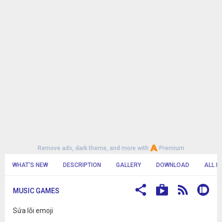
Remove ads, dark theme, and more with
Premium
WHAT'S NEW
DESCRIPTION
GALLERY
DOWNLOAD
ALL R
MUSIC GAMES
Sửa lỗi emoji