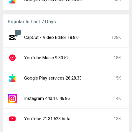
Popular In Last 7 Days
1
CapCut - Video Editor 18.8.0
128K
YouTube Music 9.30.52
18K
Google Play services 26.28.33
15K
Instagram 440.1.0.46.86
14K
YouTube 21.31.523 beta
13K