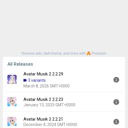
Remove ads, dark theme, and more with
Premium
All Releases
Avatar Musik 2 2.2.29
3 variants
March 8, 2026 GMT+0000
Avatar Musik 2 2.2.23
Version:
2.2.29
January 13, 2025 GMT+0000
Uploaded:
March 8, 2026 at 12:05AM GMT+0000
File size:
124.41 MB
Avatar Musik 2 2.2.21
Version:
2.2.23
Downloads:
64
December 4, 2024 GMT+0000
Uploaded:
January 13, 2025 at 10:37AM GMT+0000