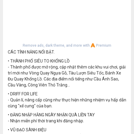
Remove ads, dark theme, and more with
Premium
CÁC TÍNH NĂNG NỔI BẬT.
• THÀNH PHỐ SIÊU TO KHỔNG LỒ
- Thành phố được mở rộng, cập nhật thêm các khu vui chơi, giải
trí mới như Vòng Quay Ngựa Gỗ, Tàu Lượn Siêu Tốc, Bánh Xe
Đu Quay Khổng Lồ. Các địa điểm nổi tiếng như Cầu Ánh Sao,
Cầu Vàng, Công Viên Thỏ Trắng...
• DRIFF FOR LIFE
- Quản lí, nâng cấp cũng như thực hiện những nhiệm vụ hấp dẫn
cùng "xế cưng" của bạn.
• ĐĂNG NHẬP HẰNG NGÀY NHẬN QUÀ LIỀN TAY
- Nhận miễn phí thời trang khi đăng nhập.
• VŨ ĐẠO SÀNH ĐIỆU