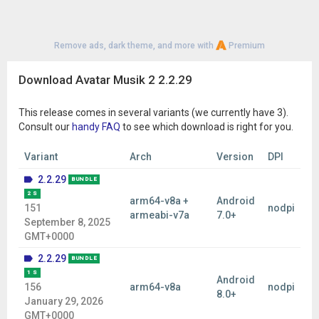
Remove ads, dark theme, and more with
Premium
Download Avatar Musik 2 2.2.29
This release comes in several variants (we currently have 3).
Consult our
handy FAQ
to see which download is right for you.
Variant
Arch
Version
DPI
2.2.29
BUNDLE
2 S
arm64-v8a +
Android
151
nodpi
armeabi-v7a
7.0+
September 8, 2025
GMT+0000
2.2.29
BUNDLE
1 S
Android
156
arm64-v8a
nodpi
8.0+
January 29, 2026
GMT+0000